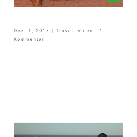
Ein Sachse im Oman Teil 11 –
Geheimtipps abseits der Strecke
Dez. 1, 2017
|
Travel
,
Video
|
1
Kommentar
Im Sultanat Oman gibt es vielfältige und
zahlreiche kleine und große
Sehenswürdigkeiten gleich abseits der
Verbindungsstrecken. Diese schauen wir
uns heute in „Ein Sachse im Oman Teil 11“
genauer an. Ein kleines Paradies ist allein
schon aufgrund der großen Kontraste...