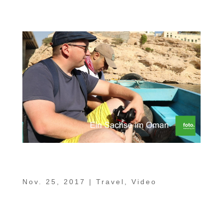
China betrieben, spürt man auch heute...
Ein Sachse im Oman Teil 9 – Wadi Bani
Khalid, Mukal Cave, Wadi Shab
Nov. 25, 2017
|
Travel
,
Video
In unserem 9. Teil der Serie „Ein Sachse im
Oman“ zieht es uns hinaus in die Natur.