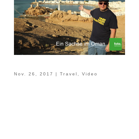
Ein Sachse im Oman Teil 10 – Sur
Nov. 26, 2017
|
Travel
,
Video
In unserer kleinen Jubiläumsfolge von „Ein
Sachse im Oman“ genießen wir
ausschließlich die fabelhafte maritime
Atmosphäre der alten Seefahrerstadt Sur.
Dort, von wo früher die Omanis schon
regsam Handel mit Ostafrika, Indien und