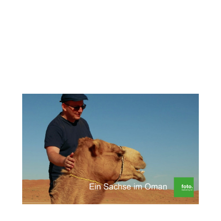
Genauer gesagt in atemberaubende
Schluchten, in denen wir uns in den klaren
und erfrischenden Bergseen entspannen
können. Wir starten unsere Tour zunächst im
wohl bekanntesten Wadi...