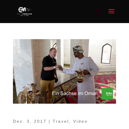
Ein Sachse im Oman Teil 12 – Shangri-La
Dez. 3, 2017
|
Travel
,
Video