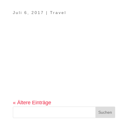
Video – Ein Sachse im Oman Teil 8 –
Sharqiyah Sands
Juli 6, 2017
|
Travel
Weiche Sanddünen, soweit das Auge reicht.
Zahlreiche Kamele, mit denen sich die
Wüste auch heute noch durchqueren lässt.
Traditionelle Wüstencamps wie das Desert
Retreat Camp von unserem Freund Humaid
mit einer eingebauten
Sternschnuppengarantie am unfassbar
klaren...
« Ältere Einträge