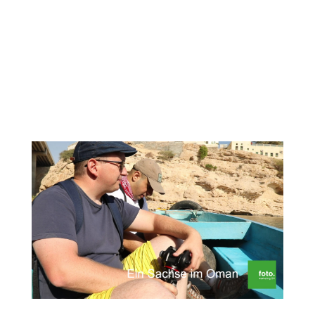
Sachse im Oman“ genießen wir
ausschließlich die fabelhafte maritime
Atmosphäre der alten Seefahrerstadt Sur.
Dort, von wo früher die Omanis schon
regsam Handel mit Ostafrika, Indien und
China betrieben, spürt man auch heute...