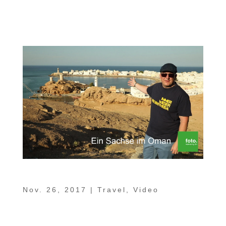
genauer an. Ein kleines Paradies ist allein
schon aufgrund der großen Kontraste...
Ein Sachse im Oman Teil 10 – Sur
Nov. 26, 2017
|
Travel
,
Video
In unserer kleinen Jubiläumsfolge von „Ein