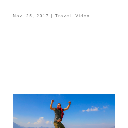
Ein Sachse im Oman Teil 9 – Wadi Bani
Khalid, Mukal Cave, Wadi Shab
Nov. 25, 2017
|
Travel
,
Video
In unserem 9. Teil der Serie „Ein Sachse im
Oman“ zieht es uns hinaus in die Natur.
Genauer gesagt in atemberaubende
Schluchten, in denen wir uns in den klaren
und erfrischenden Bergseen entspannen
können. Wir starten unsere Tour zunächst im
wohl bekanntesten Wadi...