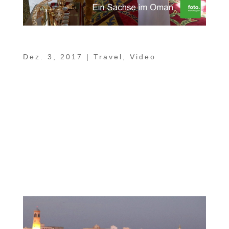
Ein Sachse im Oman Teil 12 – Shangri-La
Dez. 3, 2017
|
Travel
,
Video
Die heutige Folge unserer Reihe „Ein
Sachse im Oman“ zeigt Euch den Ort, wo für
mich alles angefangen hat: Das Shangri-La
´s Barr Al Jissah Resort & Spa. Ein Resort,
in das ich auch heute noch immer wieder
gern vorbeischaue, da doch noch einige der
Kollegen von...