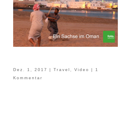
Ein Sachse im Oman Teil 11 –
Geheimtipps abseits der Strecke
Dez. 1, 2017
|
Travel
,
Video
|
1
Kommentar
Im Sultanat Oman gibt es vielfältige und
zahlreiche kleine und große
Sehenswürdigkeiten gleich abseits der
Verbindungsstrecken. Diese schauen wir
uns heute in „Ein Sachse im Oman Teil 11“