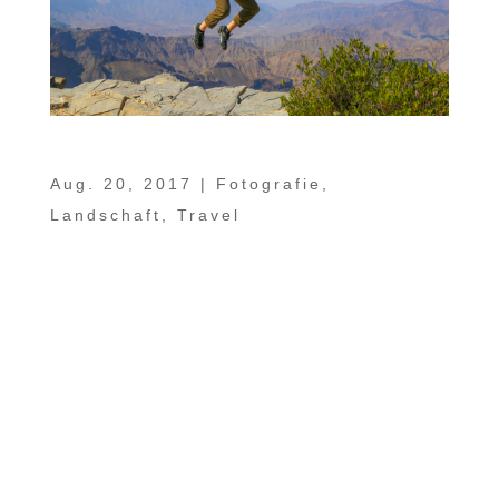
Ein Wankendorfer im Oman
Aug. 20, 2017
|
Fotografie
,
Landschaft
,
Travel
Ein Bericht von Gerald Henseler, Redakteur
vom Basses Blatt Matthias Koch zeigt
Fotografen die Vielfalt des Sultanats Ein
Wankendorfer im Oman Wankendorf (ohe).
Oman? „Das liegt irgendwo auf der
arabischen Halbinsel.“ Viel mehr wusste
Matthias Koch nicht über das...