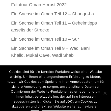
Fototour Oman Herbst 2022
Ein Sachse im Oman Teil 12 – Shangri-La
Ein Sachse im Oman Teil 11 – Geheimtipps
abseits der Strecke
Ein Sachse im Oman Teil 10 – Sur
Ein Sachse im Oman Teil 9 – Wadi Bani
Khalid, Mukal Cave, Wadi Shab
Kategorien
Cookies sind für die korrekte Funktionsweise einer Website
wichtig. Um Ihnen eine angenehmere Erfahrung zu bieten,
Allgemein
Equipment
Fotografie
Landschaft
nutzen wir Cookies zum Speichern Ihrer Anmeldedaten, um für
Travel
Video
Workshop
sichere Anmeldung zu sorgen, um statistische Daten zur
Optimierung der Website-Funktionen zu erheben und um
Ihnen Inhalt bereitzustellen, der auf Ihre Interessen
zugeschnitten ist. Klicken Sie auf „OK“, um Cookies zu
akzeptieren und direkt zur Website weiter zu navigieren.