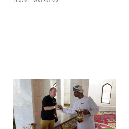
Travel
,
Workshop
Fototour Oman Herbst 2022″noch kein
Termin“ Corona mach der Reisebranche
schwer zu schaffen. Im Mittelpunkt unser
Reisen sollte immer das Land und das
Hobby stehen. Das ist mit Corona so leider
nicht möglich. Daher haben wir und
entschlossen, eine lockere...