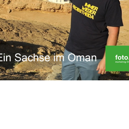
sfolge von „Ein Sachse im Oman“ genießen wir
e maritime Atmosphäre der alten Seefahrerstadt
 Omanis schon regsam Handel mit Ostafrika, Indien
an auch heute noch diese alten