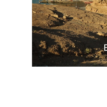
In unserer kleinen Jubiläum
ausschließlich die fabelhaft
Sur. Dort, von wo früher die
und China betrieben, spürt m