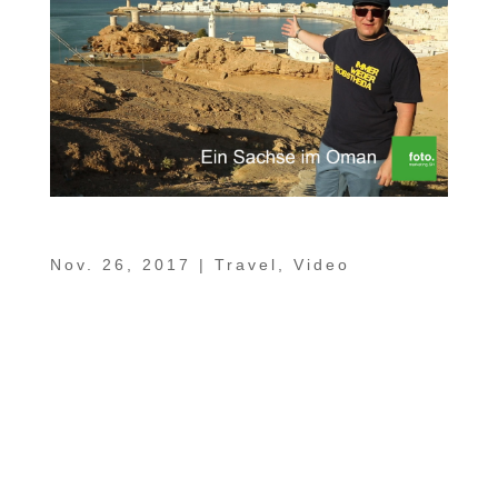
Ein Sachse im Oman Teil 10 – Sur
Nov. 26, 2017
|
Travel
,
Video
In unserer kleinen Jubiläumsfolge von „Ein
Sachse im Oman“ genießen wir
ausschließlich die fabelhafte maritime
Atmosphäre der alten Seefahrerstadt Sur.
Dort, von wo früher die Omanis schon
regsam Handel mit Ostafrika, Indien und