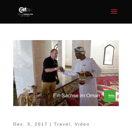
Ein Sachse im Oman Teil 12 – Shangri-La
Dez. 3, 2017
|
Travel
,
Video