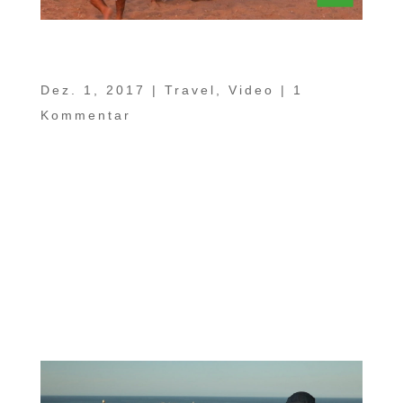
Ein Sachse im Oman Teil 11 –
Geheimtipps abseits der Strecke
Dez. 1, 2017
|
Travel
,
Video
|
1
Kommentar
Im Sultanat Oman gibt es vielfältige und
zahlreiche kleine und große
Sehenswürdigkeiten gleich abseits der
Verbindungsstrecken. Diese schauen wir
uns heute in „Ein Sachse im Oman Teil 11“
genauer an. Ein kleines Paradies ist allein
schon aufgrund der großen Kontraste...