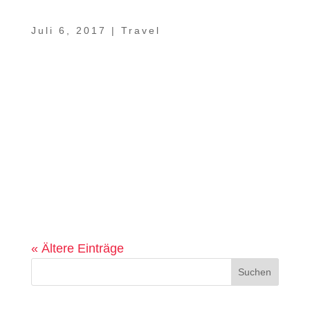
Video – Ein Sachse im Oman Teil 8 –
Sharqiyah Sands
Juli 6, 2017
|
Travel
Weiche Sanddünen, soweit das Auge reicht.
Zahlreiche Kamele, mit denen sich die
Wüste auch heute noch durchqueren lässt.
Traditionelle Wüstencamps wie das Desert
Retreat Camp von unserem Freund Humaid
mit einer eingebauten
Sternschnuppengarantie am unfassbar
klaren...
« Ältere Einträge