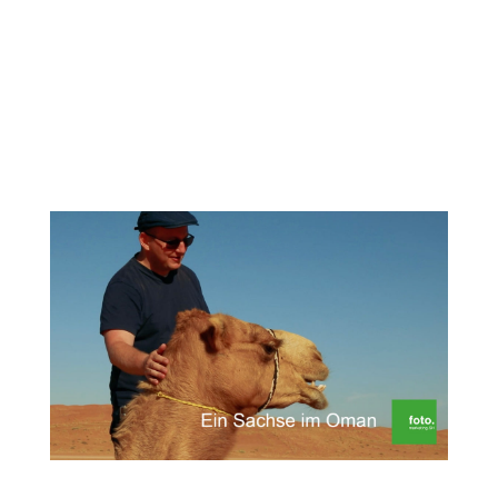
Genauer gesagt in atemberaubende
Schluchten, in denen wir uns in den klaren
und erfrischenden Bergseen entspannen
können. Wir starten unsere Tour zunächst im
wohl bekanntesten Wadi...