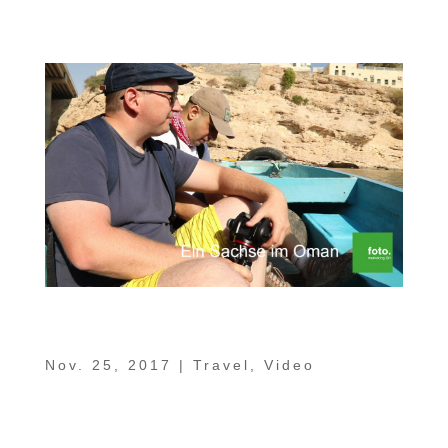
China betrieben, spürt man auch heute...
Ein Sachse im Oman Teil 9 – Wadi Bani
Khalid, Mukal Cave, Wadi Shab
Nov. 25, 2017
|
Travel
,
Video
In unserem 9. Teil der Serie „Ein Sachse im
Oman“ zieht es uns hinaus in die Natur.