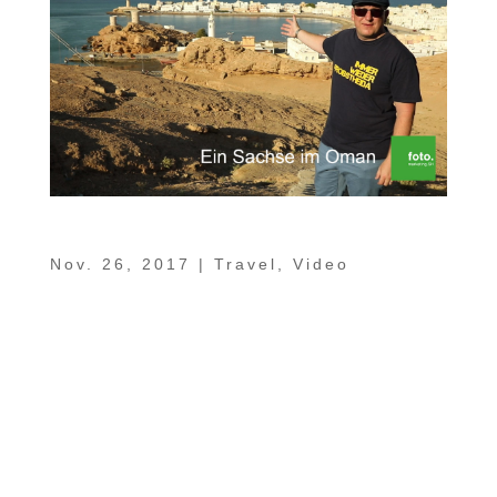
Ein Sachse im Oman Teil 10 – Sur
Nov. 26, 2017
|
Travel
,
Video
In unserer kleinen Jubiläumsfolge von „Ein
Sachse im Oman“ genießen wir
ausschließlich die fabelhafte maritime
Atmosphäre der alten Seefahrerstadt Sur.
Dort, von wo früher die Omanis schon
regsam Handel mit Ostafrika, Indien und