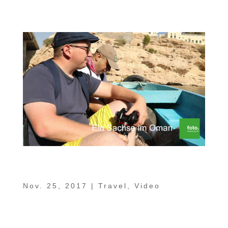
China betrieben, spürt man auch heute...
Ein Sachse im Oman Teil 9 – Wadi Bani
Khalid, Mukal Cave, Wadi Shab
Nov. 25, 2017
|
Travel
,
Video
In unserem 9. Teil der Serie „Ein Sachse im
Oman“ zieht es uns hinaus in die Natur.