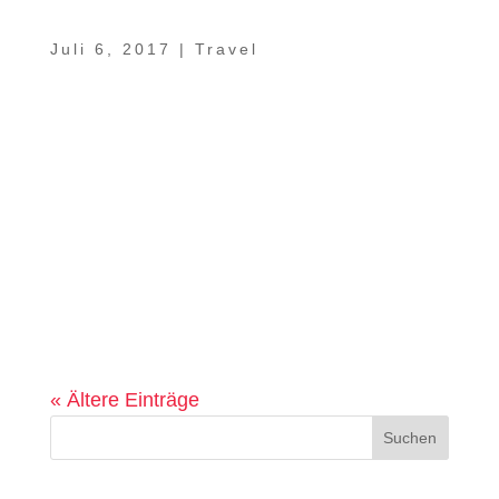
Video – Ein Sachse im Oman Teil 8 –
Sharqiyah Sands
Juli 6, 2017
|
Travel
Weiche Sanddünen, soweit das Auge reicht.
Zahlreiche Kamele, mit denen sich die
Wüste auch heute noch durchqueren lässt.
Traditionelle Wüstencamps wie das Desert
Retreat Camp von unserem Freund Humaid
mit einer eingebauten
Sternschnuppengarantie am unfassbar
klaren...
« Ältere Einträge