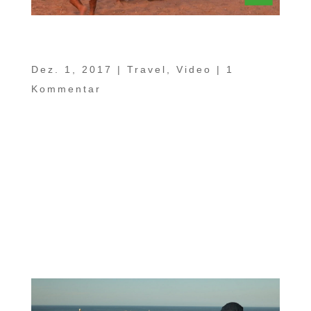
Ein Sachse im Oman Teil 11 –
Geheimtipps abseits der Strecke
Dez. 1, 2017
|
Travel
,
Video
|
1
Kommentar
Im Sultanat Oman gibt es vielfältige und
zahlreiche kleine und große
Sehenswürdigkeiten gleich abseits der
Verbindungsstrecken. Diese schauen wir
uns heute in „Ein Sachse im Oman Teil 11“
genauer an. Ein kleines Paradies ist allein
schon aufgrund der großen Kontraste...