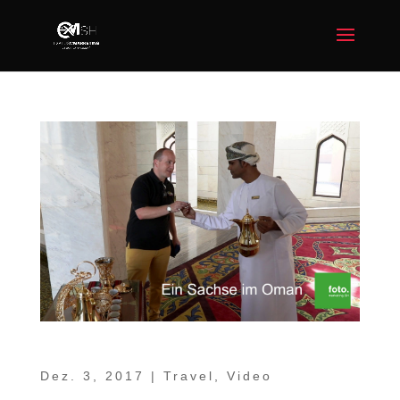
Ein Sachse im Oman Teil 12 – Shangri-La
Dez. 3, 2017
|
Travel
,
Video