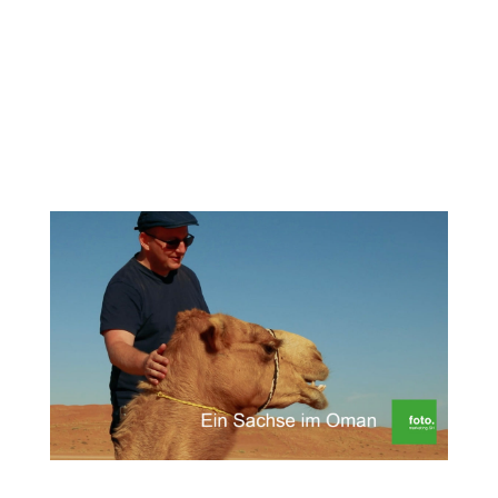
Genauer gesagt in atemberaubende
Schluchten, in denen wir uns in den klaren
und erfrischenden Bergseen entspannen
können. Wir starten unsere Tour zunächst im
wohl bekanntesten Wadi...