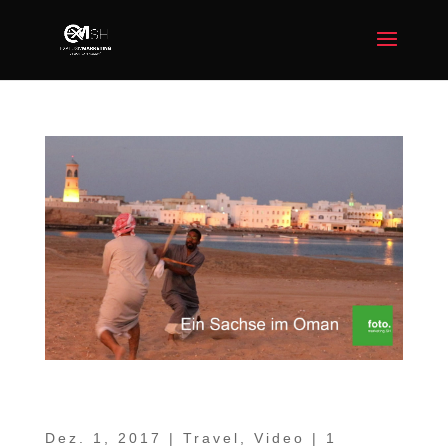
Ein Sachse im Oman Teil 11 –
Geheimtipps abseits der Strecke
Dez. 1, 2017
|
Travel
,
Video
|
1