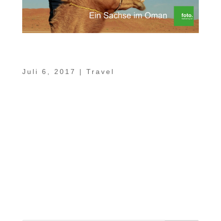
Video – Ein Sachse im Oman Teil 8 –
Sharqiyah Sands
Juli 6, 2017
|
Travel
Weiche Sanddünen, soweit das Auge reicht.
Zahlreiche Kamele, mit denen sich die
Wüste auch heute noch durchqueren lässt.
Traditionelle Wüstencamps wie das Desert
Retreat Camp von unserem Freund Humaid
mit einer eingebauten
Sternschnuppengarantie am unfassbar
klaren...