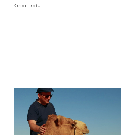
Kommentar
Im Sultanat Oman gibt es vielfältige und
zahlreiche kleine und große
Sehenswürdigkeiten gleich abseits der
Verbindungsstrecken. Diese schauen wir
uns heute in „Ein Sachse im Oman Teil 11“
genauer an. Ein kleines Paradies ist allein
schon aufgrund der großen Kontraste...