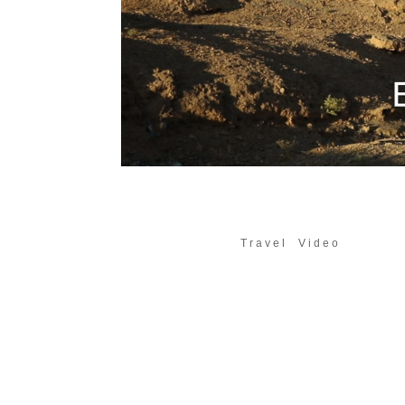
Ein Sachse im Oman T
Nov. 26, 2017
|
Travel
,
Video
In unserer kleinen Jubiläumsfolge von
fabelhafte maritime Atmosphäre der alt
schon regsam Handel mit Ostafrika, Ind