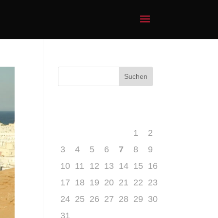
August 2026
M
D
M
D
F
S
S
1
2
3
4
5
6
7
8
9
10
11
12
13
14
15
16
17
18
19
20
21
22
23
24
25
26
27
28
29
30
31