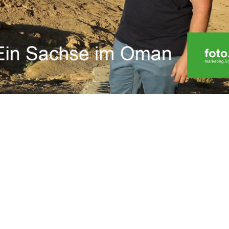
eil 10 – Sur
 „Ein Sachse im Oman“ genießen wir ausschließlich die
en Seefahrerstadt Sur. Dort, von wo früher die Omanis
ien und China betrieben, spürt man auch heute...