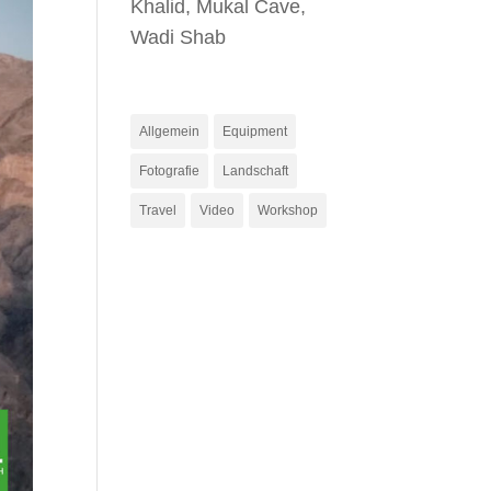
Khalid, Mukal Cave,
Wadi Shab
Kategorien
Allgemein
Equipment
Fotografie
Landschaft
Travel
Video
Workshop