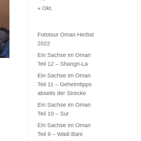
« Okt.
Neueste Beiträge
Fototour Oman Herbst
2022
Ein Sachse im Oman
Teil 12 – Shangri-La
Ein Sachse im Oman
Teil 11 – Geheimtipps
abseits der Strecke
Ein Sachse im Oman
Teil 10 – Sur
Ein Sachse im Oman
Teil 9 – Wadi Bani