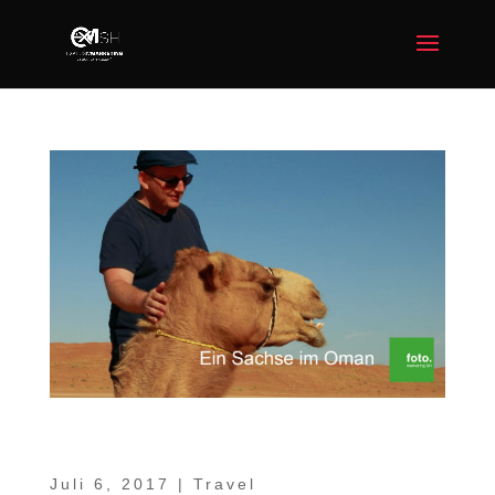
Video – Ein Sachse im Oman Teil 8 –
Sharqiyah Sands
Juli 6, 2017
|
Travel