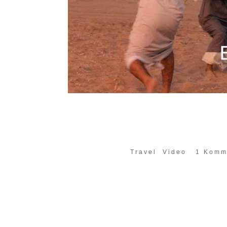
Ein Sachse im Oman T
der Strecke
Dez. 1, 2017
|
Travel
,
Video
|
1 Komm
Im Sultanat Oman gibt es vielfältige u
abseits der Verbindungsstrecken. Dies
genauer an. Ein kleines Paradies ist al