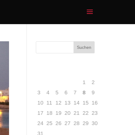
August 2026
M
D
M
D
F
S
S
1
2
3
4
5
6
7
8
9
10
11
12
13
14
15
16
17
18
19
20
21
22
23
24
25
26
27
28
29
30
31