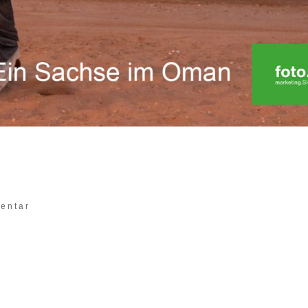
eil 11 – Geheimtipps abseits
entar
nd zahlreiche kleine und große Sehenswürdigkeiten gleic
e schauen wir uns heute in „Ein Sachse im Oman Teil 11
lein schon aufgrund der großen Kontraste...